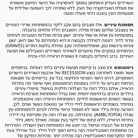
השרירים העליון והתחתון בסמוך לאיסרציה של הישר החיצון משפרת
את פעולת האבדוקציה של העין, ללא שתהיה לכך השפעה שלילית על
תנועתיות העין במבט כלפי מעלה ומטה.
תסמונת עיניים.
אלו מצבים בהם עקב ליקוי בהתפתחות שרירי העיניים
או בעצבוב שלהם נוצרת פזילה. המצבים הללו מלווים בהגבלה
בתנועתיות עין אחת או שתי עיניים. ישנן צורות מולדות העוברות לעיתים
מדור לדור. דוגמה למחלה בקבוצה זו היא הסינדרום על שם דואן. ישנן
צורות נרכשות כגון, אופתלמופלגיה עקב מחלת בלוטת התריס (GRAVES).
הניתוחים במקרם אלו מיועדים לשחרור השרירים המגבילים את תנועת
העיניים. ברוב החולים בקבוצה זו נשמרת הראייה הדו-עינית.
ניסטגמוס
. זהו מצב בו קיימות תנועות עיניים בלתי רצוניות. בניתוחים
אשר תוארו לאחרונה בוצע RECESSION של ארבעת השרירים הישרים
האופקיים, דהינו הישר הפנימי והחיצוני בכל עין. בדיווחים על תוצאות
הניתוח הצביעו על ירידה בעוצמת הניסטגמוס, ואף שיפור מה בחדות
הראייה, אולם ככלל דווח על הצלחה חלקית בטיפול. טיפולי עיניים
בילדים כרוכים בדחיפות יחסית. זאת בגלל התפתחות מערכת הראייה
בעשור השנים הראשונות לחיים. התפתחות הראייה הנה אינטנסיבית
במיוחד בשנתיים הראשונות לחיי הילד אך נמשכת כעשר שנים. לכן,
הפרעה עינית בילד אשר לא תטופל כראוי עלולה לגרום להתפתחות עין
עצלה (AMBLYOPIA). בהגדרתה, עין עצלה הנה עין שקיימת בה ירידה
בחדות הראייה, ללא קיומו של ליקוי בעין עצמה. מאידך גיסא, גילוי
מוקדם של הבעיה וטיפול בה ימנע את התפתחות העין העצלה. המהירות
בה מתפתחת האמבליופיה הנה ביחס הפוך לגיל הילד: ככל שהילד צעיר
יותר התקדמות האמבליופיה הנה מהירה יותר. מהירות התיקון של