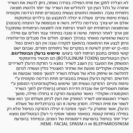
לא הצליח לתקן את זווית הפזילה במידה נאותה, ניתן להשיג את השריר
אחורה על גלגל העין וכך להחליש את השריר עוד יותר ולהשיג תוצאה
ניתוחית טובה. התאמת החוטים נעשית במבוגרים תחת הרדמה מקומית
בעזרת טיפות עיניים. פעולה זו יכולה להתבצע גם בילדים ובתינוקות
אולם אז יש צורך בהרדמה כללית. גישה זו מבוססת על ההנחה (הנכונה)
שהתוצאה הניתוחית יום לאחר הניתוח זהה לתוצאה הניתוחית שתתקבל
זמן ארוך לאחר הניתוח. שיטה זו טובה במיוחד עבור חולים עם פזילה
נרכשת שהופיעה מאוחר במהלך השנים. חולים אלו סובלים מדיפלופיה
וניתן לבצע את ההתאמה בהתאם לנקודה שבה אין הם רואים כפול.
כמו-כן יש יתרון לשיטה זו במקרים של ניתוחים חוזרים, שבהם ישנו
קושי מסוים בתכנון הניתוח לפני ביצועו.
שימוש ברעלן הבוטולינום.
רעלן הבוטולינום (BOTULINUM TOXIN) הנו תכשיר נוירוטוקסי
המשתק את המעבר בין העצב לשריר. נמצא כי הזרקת הרעלן לשרירים
אקסטרה-אוקוליים מונעת את שחרור האצטיל כולין ועשויה לגרום
לחולשה או שיתוק מלא של פעולת השריר למשך מספר שבועות או
חודשים. הזרקת הרעלן נעשית במבוגרים תחת הרדמה מקומית ע"י
טיפות עיניים. ההזרקה נעשית תוך שימוש באלקטרומיגרף המסמן ע"י
אותות חשמליים את עובדת חדירת המחט (ביפולרית) לתוך השריר
האקסטרה-אוקולרי. כאשר מתבצעת הזרקה זו בחולה פזילה, מושך
השריר האנטגוניסט לשריר המוזרק את העין לכיוון פעולתו וכך הוא עשוי
לשפר את זווית הפזילה. חסרון שיטה זו הנו ברברזיבליות של פעולת
הרעלן, אשר מתפרק ע"י הגוף. מסיבה זו יעילה ההזרקה כטיפול מלא רק
בפזילה בזוויות קטנות. במאמר מוסגר אוסיף כי רעלן הבוטולינום נמצא
יעיל יותר בטיפול בהפרעות דיסטוניות של הפנים, ובמיוחד בהפרעת
BLEPHAROSPASM או ה HEMI- FACIAL SPASM.