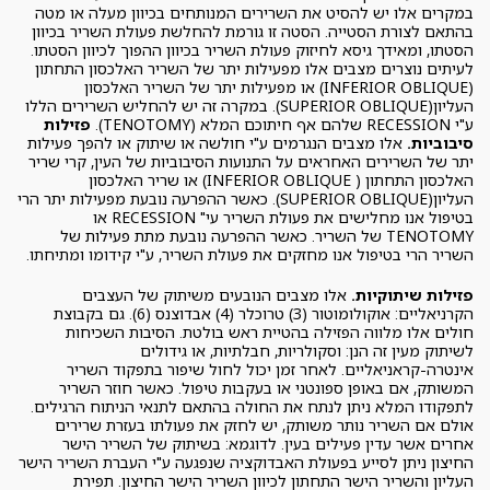
במקרים אלו יש להסיט את השרירים המנותחים בכיוון מעלה או מטה
בהתאם לצורת הסטייה. הסטה זו גורמת להחלשת פעולת השריר בכיוון
הסטתו, ומאידך גיסא לחיזוק פעולת השריר בכיוון ההפוך לכיוון הסטתו.
לעיתים נוצרים מצבים אלו מפעילות יתר של השריר האלכסון התחתון
(INFERIOR OBLIQUE) או מפעילות יתר של השריר האלכסון
העליון(SUPERIOR OBLIQUE). במקרה זה יש להחליש השרירים הללו
ע"י RECESSION שלהם אף חיתוכם המלא (TENOTOMY).
פזילות
סיבוביות.
אלו מצבים הנגרמים ע"י חולשה או שיתוק או להפך פעילות
יתר של השרירים האחראים על התנועות הסיבוביות של העין, קרי שריר
האלכסון התחתון ( INFERIOR OBLIQUE) או שריר האלכסון
העליון(SUPERIOR OBLIQUE). כאשר ההפרעה נובעת מפעילות יתר הרי
בטיפול אנו מחלישים את פעולת השריר עי" RECESSION או
TENOTOMY של השריר. כאשר ההפרעה נובעת מתת פעילות של
השריר הרי בטיפול אנו מחזקים את פעולת השריר, ע"י קידומו ומתיחתו.
פזילות שיתוקיות.
אלו מצבים הנובעים משיתוק של העצבים
הקרניאליים: אוקולומוטור (3) טרוכלר (4) אבדוצנס (6). גם בקבוצת
חולים אלו מלווה הפזילה בהטיית ראש בולטת. הסיבות השכיחות
לשיתוק מעין זה הנן: וסקולריות, חבלתיות, או גידולים
אינטרה-קראניאליים. לאחר זמן יכול לחול שיפור בתפקוד השריר
המשותק, אם באופן ספונטני או בעקבות טיפול. כאשר חוזר השריר
לתפקודו המלא ניתן לנתח את החולה בהתאם לתנאי הניתוח הרגילים.
אולם אם השריר נותר משותק, יש לחזק את פעולתו בעזרת שרירים
אחרים אשר עדין פעילים בעין. לדוגמא: בשיתוק של השריר הישר
החיצון ניתן לסייע בפעולת האבדוקציה שנפגעה ע"י העברת השריר הישר
העליון והשריר הישר התחתון לכיוון השריר הישר החיצון. תפירת