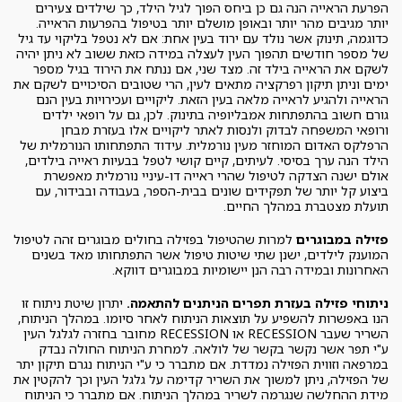
הפרעת הראייה הנה גם כן ביחס הפוך לגיל הילד, כך שילדים צעירים
יותר מגיבים מהר יותר ובאופן מושלם יותר בטיפול בהפרעות הראייה.
כדוגמה, תינוק אשר נולד עם ירוד בעין אחת: אם לא נטפל בליקוי עד גיל
של מספר חודשים תהפוך העין לעצלה במידה כזאת ששוב לא ניתן יהיה
לשקם את הראייה בילד זה. מצד שני, אם ננתח את הירוד בגיל מספר
ימים וניתן תיקון רפרקציה מתאים לעין, הרי שטובים הסיכויים לשקם את
הראייה ולהגיע לראייה מלאה בעין הזאת. ליקויים ועכירויות בעין הנם
גורם חשוב בהתפתחות אמבליופיה בתינוק. לכן, גם על רופאי ילדים
ורופאי המשפחה לבדוק ולנסות לאתר ליקויים אלו בעזרת מבחן
הרפלקס האדום המוחזר מעין נורמלית. עידוד התפתחותו הנורמלית של
הילד הנה ערך בסיסי. לעיתים, קיים קושי לטפל בבעיות ראייה בילדים,
אולם ישנה הצדקה לטיפול שהרי ראייה דו-עיניי נורמלית מאפשרת
ביצוע קל יותר של תפקידים שונים בבית-הספר, בעבודה ובבידור, עם
תועלת מצטברת במהלך החיים.
פזילה במבוגרים
למרות שהטיפול בפזילה בחולים מבוגרים זהה לטיפול
המוענק לילדים, ישנן שתי שיטות טיפול אשר התפתחותו מאד בשנים
האחרונות ובמידה רבה הנן יישומיות במבוגרים דווקא.
ניתוחי פזילה בעזרת תפרים הניתנים להתאמה.
יתרון שיטת ניתוח זו
הנו באפשרות להשפיע על תוצאות הניתוח לאחר סיומו. במהלך הניתוח,
השריר שעבר RECESSION או RECESSION מחובר בחזרה לגלגל העין
ע"י תפר אשר נקשר בקשר של לולאה. למחרת הניתוח החולה נבדק
במרפאה וזווית הפזילה נמדדת. אם מתברר כי ע"י הניתוח נגרם תיקון יתר
של הפזילה, ניתן למשוך את השריר קדימה על גלגל העין וכך להקטין את
מידת ההחלשה שנגרמה לשריר במהלך הניתוח. אם מתברר כי הניתוח