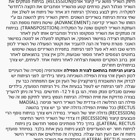
חיזוק השריר מושג ע"י קיצור אורכו(RECESSION). בניתוח מנתקים את
השריר מגלגל העין, כורתים קטע מהשריר ומחברים את הקצה ה"חדש"
לסקלרה. ניתן לבצע במהלך הניתוח דוג אחד של ניתוח או לשלב את
שתי צורות הניתוח בשרירים השונים. חיזוק השריר ניתן להשגה גם ע"י
הזזתו של השריר קדימה (ADVANCEMENT). שיטת ניתוח נוספת הנה
העתקת השריר למקום שונה על הסקלרה (TRANSPOSITION). בניתוח
זה מנתקים את השריר ממקומו הרגיל ומחברים אותו לעין לאחר
העתקתו הצידה במישור האופקי, או העתקתו למעלה או למטה במישור
האנכי. מטרת טיפול זה הנה להעביר את וקטור הפעולה של השריר לכוון
חדש שבו הוא לא פעל לפני הניתוח. בתפירת השרירים נעשה שימוש
בחוטים הנמסים לאחר מספר שבועות, ולכן אין צורך בהוצאתם לאחר
זמן. ברוב המקרים מושגת הצלחה לאחר ניתוח אחד. לעיתים, יש צורך
בניתוח/ים חוזר/ים.
ביצוע הניתוח בהתאם לצורת הפזילה
אזוטרופיה (סטייה של העיניים
לכוון האף) זוהי צורת הפזילה השכיחה ביותר בילדים. לפני הניתוח יש
לבדוק את התשבורת (רפרקציה) של העין וכן אם התפתחה כבר עין
עצלה. לפני הניתוח יש לטפל בבעיות אלו. גיל הניתוח המועדף, בילדים
שאינם סובלים מנזק מוחי, הנו בן 6 ל 12- חודשים. בגיל זה ניתן להעריך
בצורה מדויקת את זווית הפזילה. הניתוח הנפוץ ביותר לתיקון סוג זה של
פזילה הנו החלשה דו-צדדית של השריר הישר פנימה .(MADIAL
RECTUS) ככל שזווית הפזילה גדולה יותר כך יש צורך בהשגה
(RECESSION) גדולה יותר של השריר. במידה ויש צורך בניתוח נוסף הרי
מבצעים קיצור (RECESSION) דו צדדי של השריר הישר החיצוני
LATERAL RECTUS)). בדרך כלל ממתינים מספר חודשם בין ניתוח
לניתוח חוזר. יש המעדיפים לבצע ניתוח בעין אחת בלבד. במיוחד מועדף
ניתוח זה אם העין הנה עצלה. במקרה זה מחלשים את השריר הישר
החיצוני LATERAL RECTUS)) ומחזקים את השריר הישר