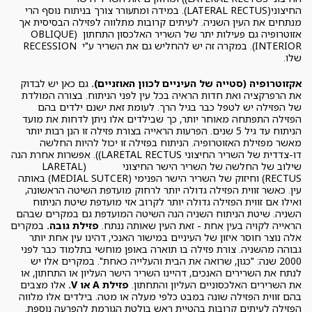
החיצוני(LATERAL RECTUS). במידה ומתעורר צורך בניתוח נוסף הרי
מנתחים את העין השניה. לעיתים קרובות מתלווה לפזילה הבסיסית אך
אזוטרופיה גם פעילות יתר של השריר האלכסון התחתון (OBLIQUE
INTERIOR). במקרה זה יש להחליש גם את השריר ע"י RECESSION
שלו.
אקזוטרופיה (סטייה של העיניים לכוון האוזניים).
גם כאן יש לבדוק
את הרפרקציה ואת חדות הראיה בכל עין לפני הניתוח. בצורה המולדת
של הפזילה יש לטפל כבר בגיל הרך. לעומת זאת ישנם ילדים בהם
הפזילה התפתחה מאוחר יותר, כך שבילדים אלו ניתן לדחות את מועד
הניתוח עד גיל 5 שנים. הפרעות הראייה בצורת פזילה זו הנן רבות יותר
מאשר מפזילת האזוטרופיה. הניתוח בפזילה זו יכול להיות החלשה
דו-צדדית של השריר החיצוני LARETAL RECTUS)). אפשרות אחרת הנה
שילוב של החלשה של השריר הישר החיצוני (LARETAL
RECTUS) וחיזוק של השריר הישר הפנימי (MEDIAL SUTCER) באותה
עין. כאשר זווית הפזילה גדולה יותר לרחוק מועדפת השיטה הראשונה,
ואילו אם זווית הפזילה גדולה יותר לקרוב אזי מועדפת שיטת הניתוח
השניה. שיטת הניתוח השניה הנה השיטה המועדפת גם במקרים שבהם
הראייה לקויה בעין אחת - זאת העין שאותה ננתח.
פזילת גובה.
במקרים
אלה נוצר חוסר איזון של העיניים במישור האנכי, דהינו עין אחת יותר
גבוהה מהשניה. צורת פזילה בו תוארה באופן מוחשי בתלמוד כבר לפני
2000 שנה: "כגון, שרואה את הבית והעלייה כאחת". במקרים אלו יש
לנתח את השרירים האנכים, דהיינו השריר הישר העליון או התחתון, או
את השרירים האלכסוניים העליון והתחתון.
פזילת
A או
V.
אלו מצבים
בהם זווית הפזילה שונה במבט כלפי מעלה או מטה. בילדים אלו מלווה
הפזילה לעיתים קרובות בהטיית ראש בולטת הגורמת להפרעה נוספת.