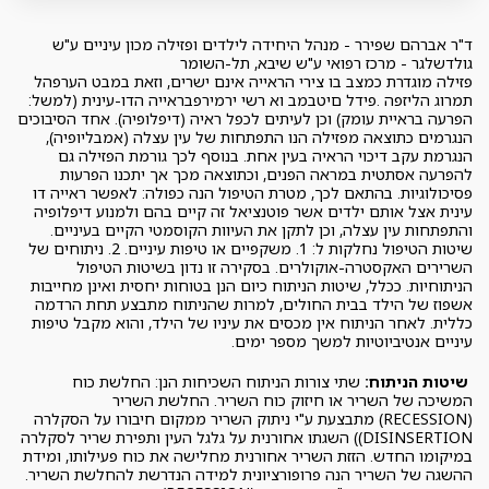
ד"ר אברהם שפירר - מנהל היחידה לילדים ופזילה מכון עיניים ע"ש
גולדשלגר - מרכז רפואי ע"ש שיבא, תל-השומר
פזילה מוגדרת כמצב בו צירי הראייה אינם ישרים, וזאת במבט הערפהל
תמרוג הליזפה .פידל םיטבמב וא רשי ירמירפבראייה הדו-עינית (למשל:
הפרעה בראיית עומק) וכן לעיתים לכפל ראיה (דיפלופיה). אחד הסיבוכים
הנגרמים כתוצאה מפזילה הנו התפתחות של עין עצלה (אמבליופיה),
הנגרמת עקב דיכוי הראיה בעין אחת. בנוסף לכך גורמת הפזילה גם
להפרעה אסתטית במראה הפנים, וכתוצאה מכך אך יתכנו הפרעות
פסיכולוגיות. בהתאם לכך, מטרת הטיפול הנה כפולה: לאפשר ראייה דו
עינית אצל אותם ילדים אשר פוטנציאל זה קיים בהם ולמנוע דיפלופיה
והתפתחות עין עצלה, וכן לתקן את העיוות הקוסמטי הקיים בעיניים.
שיטות הטיפול נחלקות ל: 1. משקפיים או טיפות עיניים. 2. ניתוחים של
השרירים האקסטרה-אוקולרים. בסקירה זו נדון בשיטות הטיפול
הניתוחיות. ככלל, שיטות הניתוח כיום הנן בטוחות יחסית ואינן מחייבות
אשפוז של הילד בבית החולים, למרות שהניתוח מתבצע תחת הרדמה
כללית. לאחר הניתוח אין מכסים את עיניו של הילד, והוא מקבל טיפות
עיניים אנטיביוטיות למשך מספר ימים.
שיטות הניתוח:
שתי צורות הניתוח השכיחות הנן: החלשת כוח
המשיכה של השריר או חיזוק כוח השריר. החלשת השריר
(RECESSION) מתבצעת ע"י ניתוק השריר ממקום חיבורו על הסקלרה
DISINSERTION)) השגתו אחורנית על גלגל העין ותפירת שריר לסקלרה
במיקומו החדש. הזזת השריר אחורנית מחלישה את כוח פעילותו, ומידת
ההשגה של השריר הנה פרופורציונית למידה הנדרשת להחלשת השריר.