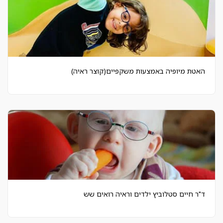
האטת מיופיה באמצעות משקפיים(קוצר ראיה)
ד"ר חיים סטלוביץ ילדים וראיה רואים שש